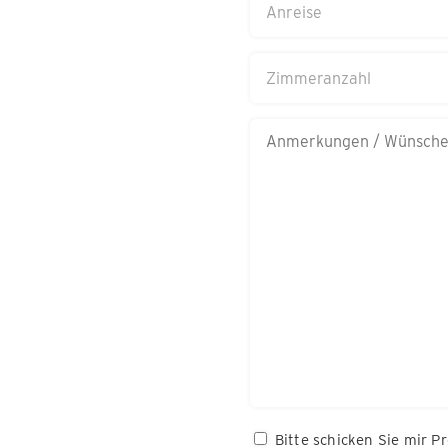
TT
Schrägstrich
Zimmeranzahl
MM
Schrägstrich
Anmerkungen/Wünsche
JJJJ
Bitte
Bitte schicken Sie mir P