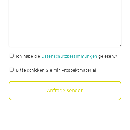
Datenschutz
Ich habe die
Datenschutzbestimmungen
gelesen.*
(erforderlich)
Bitte
Bitte schicken Sie mir Prospektmaterial
schicken
Sie
mir
Prospektmaterial