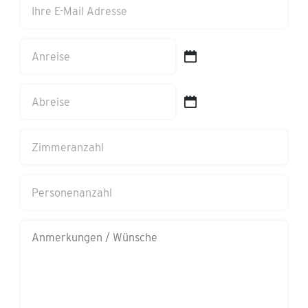
Ihre
E-
Mail
Anreise
Adresse
TT
(erforderlich)
Schrägstrich
Abreise
MM
TT
Schrägstrich
Schrägstrich
Zimmeranzahl
JJJJ
MM
Schrägstrich
Personenanzahl
JJJJ
Anmerkungen/Wünsche