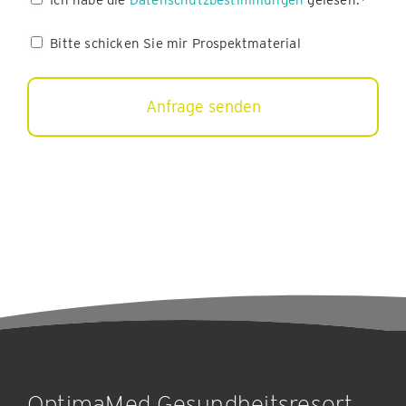
(erforderlich)
Bitte
Bitte schicken Sie mir Prospektmaterial
schicken
Sie
mir
Prospektmaterial
OptimaMed Gesundheitsresort