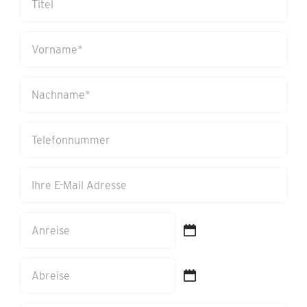
Vorname
(erforderlich)
Nachname
(erforderlich)
Telefonnummer
Ihre
E-
Mail
Anreise
Adresse
TT
(erforderlich)
Schrägstrich
Abreise
MM
TT
Schrägstrich