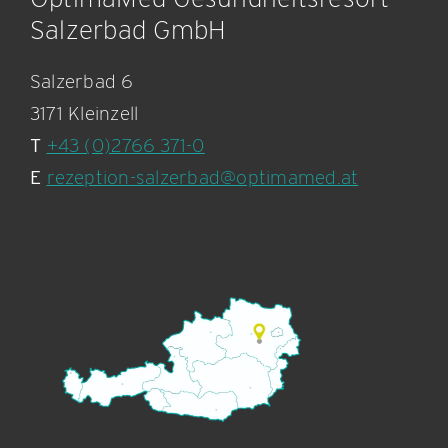
Salzerbad GmbH
Salzerbad 6
3171 Kleinzell
T
+43 (0)2766 371-0
E
rezeption-salzerbad@optimamed.at