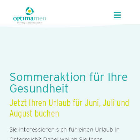
Skip
content
to
Toggle
content
Navigat
UNSER HAUS
ANGEBOTE
Sommeraktion für Ihre
REGION
Gesundheit
KUR/GVA
Jetzt Ihren Urlaub für Juni, Juli und
August buchen
KARRIERE
Sie interessieren sich für einen Urlaub in
Österreich? Dabei wollen Sie Ihrer
KONTAKT